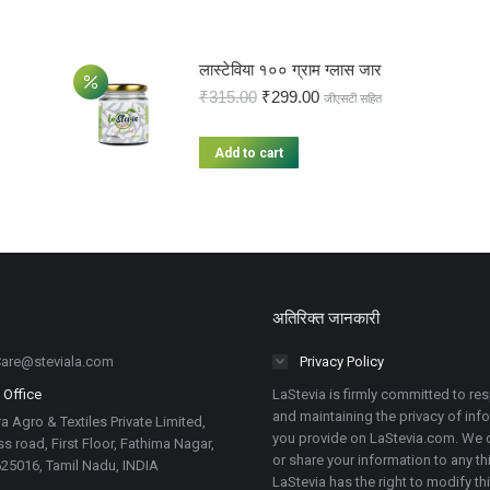
लास्टेविया १०० ग्राम ग्लास जार
₹
315.00
₹
299.00
जीएसटी सहित
Add to cart
अतिरिक्त जानकारी
are@steviala.com
Privacy Policy
 Office
LaStevia is firmly committed to re
and maintaining the privacy of inf
a Agro & Textiles Private Limited,
you provide on LaStevia.com. We d
s road, First Floor, Fathima Nagar,
or share your information to any thi
625016, Tamil Nadu, INDIA
LaStevia has the right to modify th