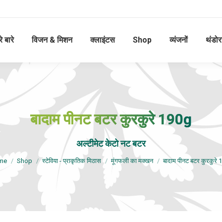
े बारे
विजन & मिशन
क्लाइंटस
Shop
व्यंजनों
थंडोर
बादाम पीनट बटर कुरकुरे 190g
आप यहाँ हैं:
अल्टीमेट केटो नट बटर
me
Shop
स्टेविया - प्राकृतिक मिठास
मूंगफली का मक्खन
बादाम पीनट बटर कुरकुरे