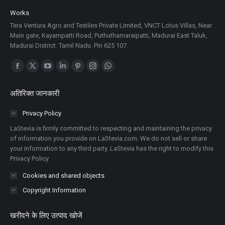
Works
Tera Ventura Agro and Textiles Private Limited, VNCT Lotus Villas, Near
Main gate, Kayampatti Road, Puthuthamaraipatti, Madurai East Taluk,
Madurai District. Tamil Nadu. Pin 625 107.
Find us on:
Facebook
X
YouTube
Linkedin
Pinterest
Instagram
Whatsapp
पेज
पेज
पेज
पेज
पेज
पेज
पेज
अतिरिक्त जानकारी
नई
नई
नई
नई
नई
नई
नई
विंडो
विंडो
विंडो
विंडो
विंडो
विंडो
विंडो
Privacy Policy
में
में
में
में
में
में
में
LaStevia is firmly committed to respecting and maintaining the privacy
खुलता
खुलता
खुलता
खुलता
खुलता
खुलता
खुलता
of information you provide on LaStevia.com. We do not sell or share
your information to any third party. LaStevia has the right to modify this
है
है
है
है
है
है
है
Privacy Policy.
Cookies and shared objects
Copyright Information
खरीदने के लिए उत्पाद खोजें