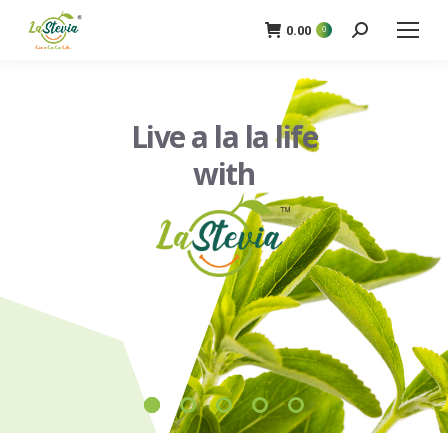
0.00
0
खोज
Live a la la life
with