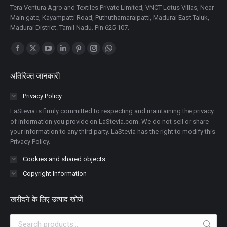
Tera Ventura Agro and Textiles Private Limited, VNCT Lotus Villas, Near
Main gate, Kayampatti Road, Puthuthamaraipatti, Madurai East Taluk,
Madurai District. Tamil Nadu. Pin 625 107.
Find us on:
Facebook
X
YouTube
Linkedin
Pinterest
Instagram
Whatsapp
पेज
पेज
पेज
पेज
पेज
पेज
पेज
अतिरिक्त जानकारी
नई
नई
नई
नई
नई
नई
नई
विंडो
विंडो
विंडो
विंडो
विंडो
विंडो
विंडो
Privacy Policy
में
में
में
में
में
में
में
LaStevia is firmly committed to respecting and maintaining the privacy
खुलता
खुलता
खुलता
खुलता
खुलता
खुलता
खुलता
of information you provide on LaStevia.com. We do not sell or share
your information to any third party. LaStevia has the right to modify this
है
है
है
है
है
है
है
Privacy Policy.
Cookies and shared objects
Copyright Information
खरीदने के लिए उत्पाद खोजें