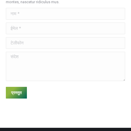
montes, nascetur ridiculus mus.
नाम *
ईमेल *
टेलीफोन
संदेश
प्रस्तुत