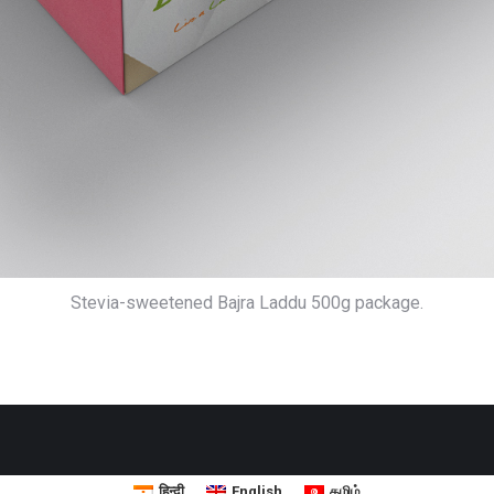
Stevia-sweetened Bajra Laddu 500g package.
हिन्दी
English
தமிழ்