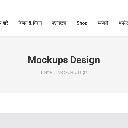
े बारे
विजन & मिशन
क्लाइंटस
Shop
व्यंजनों
थंडोर
Mockups Design
आप यहाँ हैं:
Home
Mockups Design