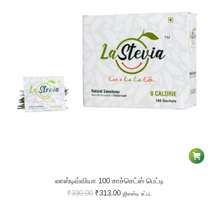
லாஸ்டிவ்வியா 100 சாச்செட்ஸ் பெட்டி
₹
330.00
₹
313.00
ஜிஎஸ்டி உட்பட