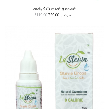
லாஸ்டிவ்வியா உலர் இலைகள்
₹
110.00
₹
90.00
ஜிஎஸ்டி உட்பட