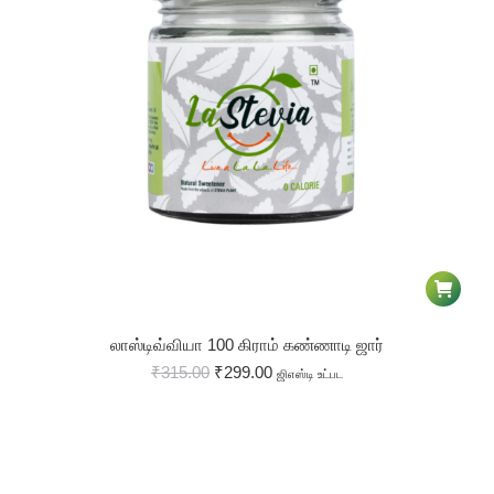
லாஸ்டிவ்வியா 100 கிராம் கண்ணாடி ஜார்
₹
315.00
₹
299.00
ஜிஎஸ்டி உட்பட