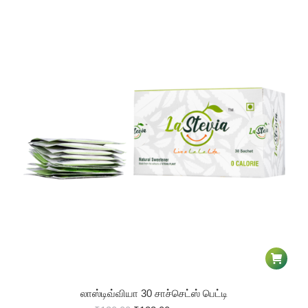
லாஸ்டிவ்வியா 30 சாச்செட்ஸ் பெட்டி