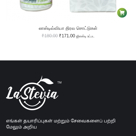
லாஸ்டிவ்வியா திரவ சொட்டுகள்
₹
180.00
₹
171.00
ஜிஎஸ்டி உட்பட
எங்கள் தயாரிப்புகள் மற்றும் சேவைகளைப் பற்றி
மேலும் அறிய