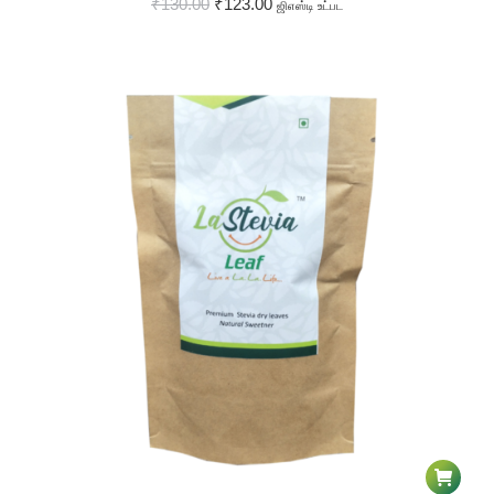
₹
130.00
₹
123.00
ஜிஎஸ்டி உட்பட