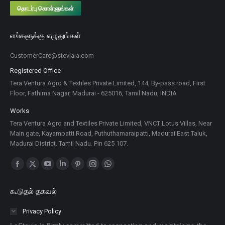
தொடர்பு கொள்ளுங்கள்
எங்களுக்கு எழுதுங்கள்
CustomerCare@steviala.com
Registered Office
Tera Ventura Agro & Textiles Private Limited, 144, By-pass road, First
Floor, Fathima Nagar, Madurai - 625016, Tamil Nadu, INDIA
Works
Tera Ventura Agro and Textiles Private Limited, VNCT Lotus Villas, Near
Main gate, Kayampatti Road, Puthuthamaraipatti, Madurai East Taluk,
Madurai District. Tamil Nadu. Pin 625 107.
Find us on:
Facebook
X
YouTube
Linkedin
Pinterest
Instagram
Whatsapp
பக்கம்
பக்கம்
பக்கம்
பக்கம்
பக்கம்
பக்கம்
பக்கம்
கூடுதல் தகவல்
புதிய
புதிய
புதிய
புதிய
புதிய
புதிய
புதிய
சாளரத்தில்
சாளரத்தில்
சாளரத்தில்
சாளரத்தில்
சாளரத்தில்
சாளரத்தில்
சாளரத்தில்
Privacy Policy
திறக்கும்
திறக்கும்
திறக்கும்
திறக்கும்
திறக்கும்
திறக்கும்
திறக்கும்