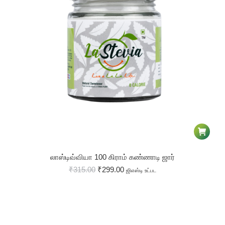
லாஸ்டிவ்வியா 100 கிராம் கண்ணாடி ஜார்
₹
315.00
₹
299.00
ஜிஎஸ்டி உட்பட