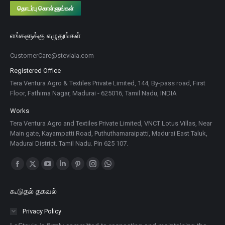
தொடர்பு கொள்ளுங்கள்
எங்களுக்கு எழுதுங்கள்
CustomerCare@steviala.com
Registered Office
Tera Ventura Agro & Textiles Private Limited, 144, By-pass road, First
Floor, Fathima Nagar, Madurai - 625016, Tamil Nadu, INDIA
Works
Tera Ventura Agro and Textiles Private Limited, VNCT Lotus Villas, Near
Main gate, Kayampatti Road, Puthuthamaraipatti, Madurai East Taluk,
Madurai District. Tamil Nadu. Pin 625 107.
Find us on:
Facebook
X
YouTube
Linkedin
Pinterest
Instagram
Whatsapp
பக்கம்
பக்கம்
பக்கம்
பக்கம்
பக்கம்
பக்கம்
பக்கம்
கூடுதல் தகவல்
புதிய
புதிய
புதிய
புதிய
புதிய
புதிய
புதிய
சாளரத்தில்
சாளரத்தில்
சாளரத்தில்
சாளரத்தில்
சாளரத்தில்
சாளரத்தில்
சாளரத்தில்
Privacy Policy
திறக்கும்
திறக்கும்
திறக்கும்
திறக்கும்
திறக்கும்
திறக்கும்
திறக்கும்