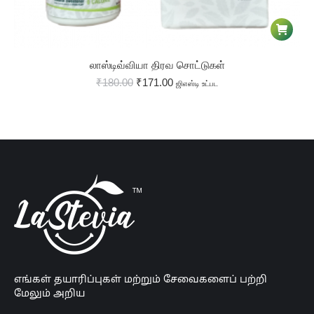
லாஸ்டிவ்வியா திரவ சொட்டுகள்
₹
180.00
₹
171.00
ஜிஎஸ்டி உட்பட
எங்கள் தயாரிப்புகள் மற்றும் சேவைகளைப் பற்றி
மேலும் அறிய