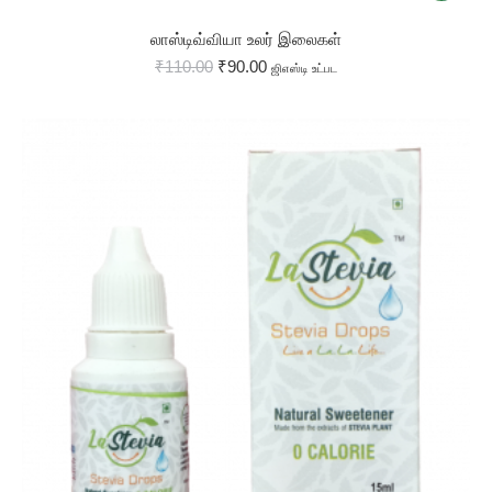
லாஸ்டிவ்வியா உலர் இலைகள்
₹
110.00
₹
90.00
ஜிஎஸ்டி உட்பட