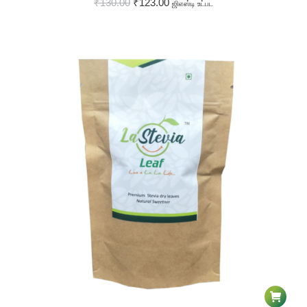
₹
130.00
₹
123.00
ஜிஎஸ்டி உட்பட