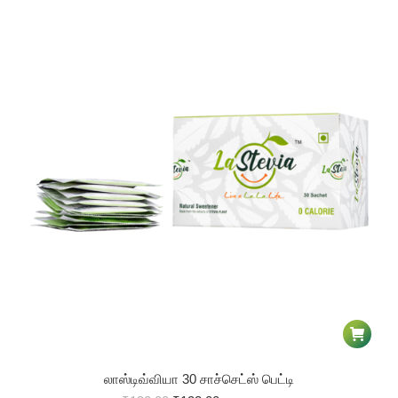
லாஸ்டிவ்வியா 30 சாச்செட்ஸ் பெட்டி