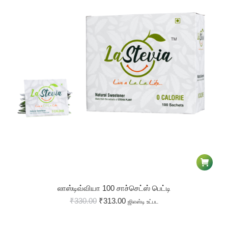
லாஸ்டிவ்வியா 100 சாச்செட்ஸ் பெட்டி
₹
330.00
₹
313.00
ஜிஎஸ்டி உட்பட