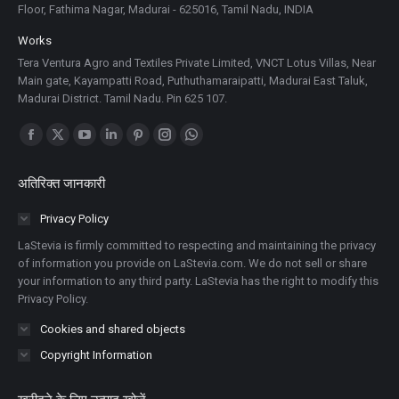
Floor, Fathima Nagar, Madurai - 625016, Tamil Nadu, INDIA
Works
Tera Ventura Agro and Textiles Private Limited, VNCT Lotus Villas, Near
Main gate, Kayampatti Road, Puthuthamaraipatti, Madurai East Taluk,
Madurai District. Tamil Nadu. Pin 625 107.
Find us on:
Facebook
X
YouTube
Linkedin
Pinterest
Instagram
Whatsapp
पेज
पेज
पेज
पेज
पेज
पेज
पेज
अतिरिक्त जानकारी
नई
नई
नई
नई
नई
नई
नई
विंडो
विंडो
विंडो
विंडो
विंडो
विंडो
विंडो
Privacy Policy
में
में
में
में
में
में
में
LaStevia is firmly committed to respecting and maintaining the privacy
खुलता
खुलता
खुलता
खुलता
खुलता
खुलता
खुलता
of information you provide on LaStevia.com. We do not sell or share
your information to any third party. LaStevia has the right to modify this
है
है
है
है
है
है
है
Privacy Policy.
Cookies and shared objects
Copyright Information